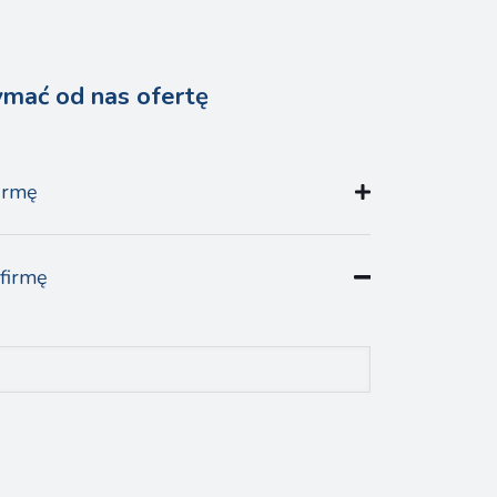
ymać od nas ofertę
irmę
 firmę