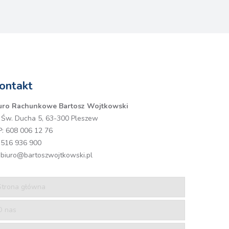
ontakt
uro Rachunkowe Bartosz Wojtkowski
. Św. Ducha 5, 63-300 Pleszew
P: 608 006 12 76
516 936 900
biuro@bartoszwojtkowski.pl
Strona główna
O nas